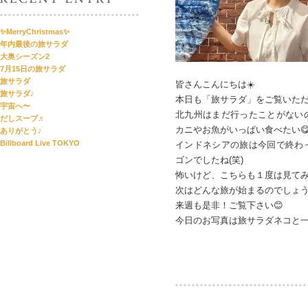
✨MerryChristmas✨
年内最後の旅サラダ
大奥シーズン2
7月15日の旅サラダ
旅サラダ
皆さんこんにちは☀️
旅サラダ♪
本日も「旅サラダ」をご覧いた
宇宙へ〜
北九州はまだ行ったことがない
だしスープ♬
カニやお魚がいっぱい食べたい😋
ありがとう♪
Billboard Live TOKYO
インドネシアの旅は今回で終わ
ゴンでしたね(笑)
怖いけど、こちらも１度は見て
次はどんな旅が始まるのでしょ
来週も是非！ご覧下さい😊
今日のお写真は旅サラダネコと一